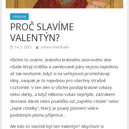
Historie
PROČ SLAVÍME
VALENTÝN?
14. 2. 2021
Johana Habiballa
Všichni to známe. Jednoho krásného únorového dne
všude létají srdíčka a zamilované páry nejsou najednou
až tak nechutné, když si na veřejnosti promíchávají
sliny, naopak je to najednou pro všechny strašně
roztomilé. V ten den si všichni posílají krásné vzkazy
nebo dárky, a když někomu vzkaz nepřijde, zázrakem
dostane dárek nebo psaníčko od „tajného ctitele“ nebo
„tajné ctitelky“, který je psaný písmem velice
podobným písmu příjemce…
Ale kdo to vlastně byl ten Valentýn? Abychom si