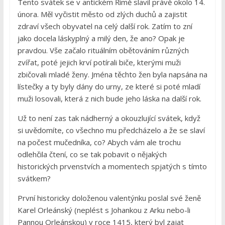
Tento svátek se v antickém Římě slavil právě okolo 14.
února. Měl vyčistit město od zlých duchů a zajistit
zdraví všech obyvatel na celý další rok. Zatím to zní
jako docela láskyplný a milý den, že ano? Opak je
pravdou. Vše začalo rituálním obětováním různých
zvířat, poté jejich krví potírali biče, kterými muži
zbičovali mladé ženy. Jména těchto žen byla napsána na
lístečky a ty byly dány do urny, ze které si poté mladí
muži losovali, která z nich bude jeho láska na další rok.
Už to není zas tak nádherný a okouzlující svátek, když
si uvědomíte, co všechno mu předcházelo a že se slaví
na počest mučedníka, co? Abych vám ale trochu
odlehčila čtení, co se tak pobavit o nějakých
historických prvenstvích a momentech spjatých s tímto
svátkem?
První historicky doloženou valentýnku poslal své ženě
Karel Orleánský (neplést s Johankou z Arku nebo-li
Pannou Orleánskou) v roce 1415, který byl zajat