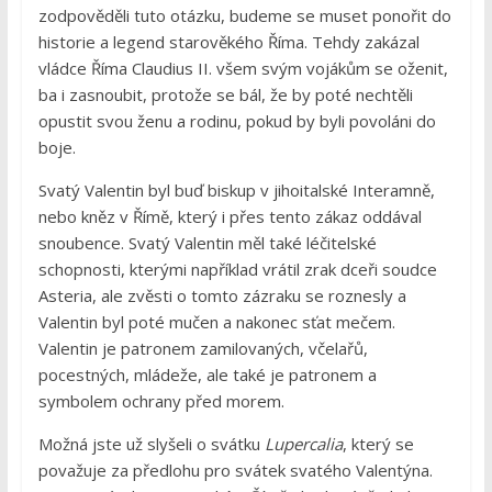
zodpověděli tuto otázku, budeme se muset ponořit do
historie a legend starověkého Říma. Tehdy zakázal
vládce Říma Claudius II. všem svým vojákům se oženit,
ba i zasnoubit, protože se bál, že by poté nechtěli
opustit svou ženu a rodinu, pokud by byli povoláni do
boje.
Svatý Valentin byl buď biskup v jihoitalské Interamně,
nebo kněz v Římě, který i přes tento zákaz oddával
snoubence. Svatý Valentin měl také léčitelské
schopnosti, kterými například vrátil zrak dceři soudce
Asteria, ale zvěsti o tomto zázraku se roznesly a
Valentin byl poté mučen a nakonec sťat mečem.
Valentin je patronem zamilovaných, včelařů,
pocestných, mládeže, ale také je patronem a
symbolem ochrany před morem.
Možná jste už slyšeli o svátku
Lupercalia
, který se
považuje za předlohu pro svátek svatého Valentýna.