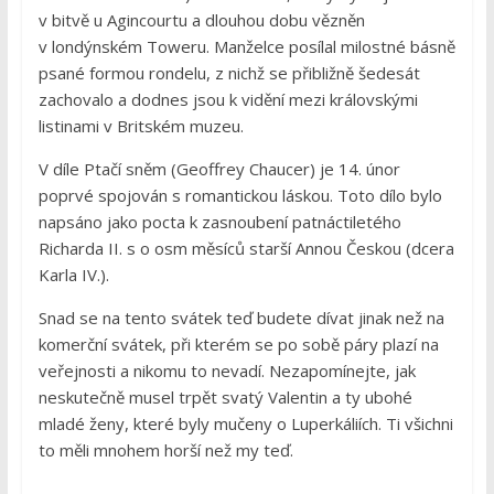
v bitvě u Agincourtu a dlouhou dobu vězněn
v londýnském Toweru. Manželce posílal milostné básně
psané formou rondelu, z nichž se přibližně šedesát
zachovalo a dodnes jsou k vidění mezi královskými
listinami v Britském muzeu.
V díle Ptačí sněm (Geoffrey Chaucer) je 14. únor
poprvé spojován s romantickou láskou. Toto dílo bylo
napsáno jako pocta k zasnoubení patnáctiletého
Richarda II. s o osm měsíců starší Annou Českou (dcera
Karla IV.).
Snad se na tento svátek teď budete dívat jinak než na
komerční svátek, při kterém se po sobě páry plazí na
veřejnosti a nikomu to nevadí. Nezapomínejte, jak
neskutečně musel trpět svatý Valentin a ty ubohé
mladé ženy, které byly mučeny o Luperkáliích. Ti všichni
to měli mnohem horší než my teď.